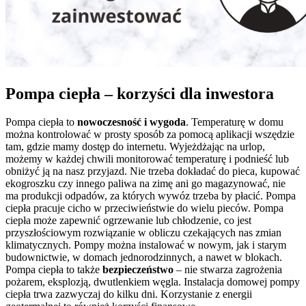
Pompa ciepła – korzyści dla inwestora
Pompa ciepła to
nowoczesność i wygoda
. Temperaturę w domu
można kontrolować w prosty sposób za pomocą aplikacji wszędzie
tam, gdzie mamy dostęp do internetu. Wyjeżdżając na urlop,
możemy w każdej chwili monitorować temperaturę i podnieść lub
obniżyć ją na nasz przyjazd. Nie trzeba dokładać do pieca, kupować
ekogroszku czy innego paliwa na zimę ani go magazynować, nie
ma produkcji odpadów, za których wywóz trzeba by płacić. Pompa
ciepła pracuje cicho w przeciwieństwie do wielu pieców. Pompa
ciepła może zapewnić ogrzewanie lub chłodzenie, co jest
przyszłościowym rozwiązanie w obliczu czekających nas zmian
klimatycznych. Pompy można instalować w nowym, jak i starym
budownictwie, w domach jednorodzinnych, a nawet w blokach.
Pompa ciepła to także
bezpieczeństwo
– nie stwarza zagrożenia
pożarem, eksplozją, dwutlenkiem węgla. Instalacja domowej pompy
ciepła trwa zazwyczaj do kilku dni. Korzystanie z energii