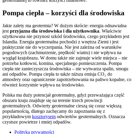
geotermalnej to również korzyści finansowe.
Pompa ciepła – korzyści dla środowiska
Jakie zalety ma geotermia? W dużym skrócie: energia odnawialna
jest
przyjazna dla środowiska i dla użytkownika
. Właściwie
użytkowana nie przynosi szkód środowisku, czego przykładem jest
Islandia. Energia geotermalna pochodzi z wnętrza Ziemi i jest
praktycznie nie do wyczerpania. Nie jest zależna od warunków
pogodowych (zachmurzenie, prędkość wiatru) i nie wpływa na
wygląd krajobrazu. W domu także nie zajmuje wiele miejsca – nie
potrzeba kotłowni, komina, specjalnego pomieszczenia. Pompa
ciepła nie zanieczyszcza środowiska – nie wytwarza spalin, smogu
ani odpadów. Pompa ciepła to także niższa emisja CO₂ do
atmosfery oraz ograniczenie zapotrzebowania na paliwo kopalne, co
również korzystnie wpływa na środowisko.
Polska ma duży potencjał geotermalny, gdyż przeważająca część
obszaru kraju znajduje się na terenie trzech prowincji
geotermalnych. Odwierty geotermalne cieszą się coraz większą
popularnością, dlatego zachęcamy do zapoznania się z
przykładowym
kosztorysem
odwiertów geotermalnych. Oznacza
czystsze powietrze i mniej odpadów.
Polityka prywatności